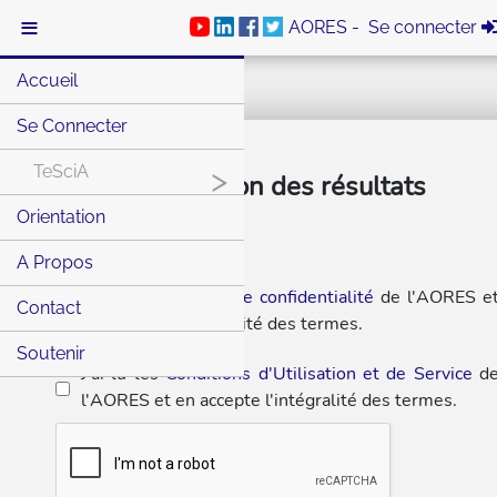
≡
AORES -
Se connecter
Accueil
Se Connecter
TeSciA
>
Vérification des résultats
Orientation
A Propos
J'ai lu la
politique de confidentialité
de l'AORES e
Contact
en accepte l'intégralité des termes.
Soutenir
J'ai lu les
Conditions d'Utilisation et de Service
d
l'AORES et en accepte l'intégralité des termes.